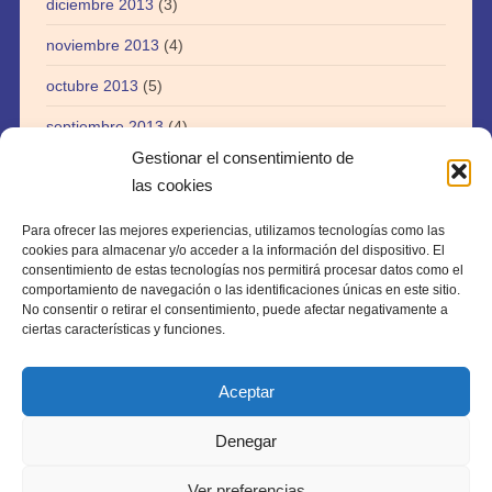
diciembre 2013
(3)
noviembre 2013
(4)
octubre 2013
(5)
septiembre 2013
(4)
Gestionar el consentimiento de
agosto 2013
(5)
las cookies
julio 2013
(3)
Para ofrecer las mejores experiencias, utilizamos tecnologías como las
abril 2013
(1)
cookies para almacenar y/o acceder a la información del dispositivo. El
consentimiento de estas tecnologías nos permitirá procesar datos como el
agosto 2012
(1)
comportamiento de navegación o las identificaciones únicas en este sitio.
No consentir o retirar el consentimiento, puede afectar negativamente a
julio 2012
(1)
ciertas características y funciones.
Aceptar
Denegar
Copyright © 2026 · webtiki.es
Ver preferencias