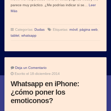
parece muy práctico. ¿Me podrías indicar si se…
Leer
Más
Categorías:
Dudas
Etiquetas:
móvil
,
página web
,
tablet
,
whatsapp
Deja un Comentario
Escrito el 18-diciembre-2014
Whatsapp en iPhone:
¿cómo poner los
emoticonos?