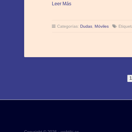
Leer Más
Categorías:
Dudas
,
Móviles
Etique
Copyright © 2026 · webtiki.es