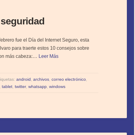
 seguridad
brero fue el Día del Internet Seguro, esta
varo para traerte estos 10 consejos sobre
t con más cabeza:…
Leer Más
iquetas:
android
,
archivos
,
correo electrónico
,
,
tablet
,
twitter
,
whatsapp
,
windows