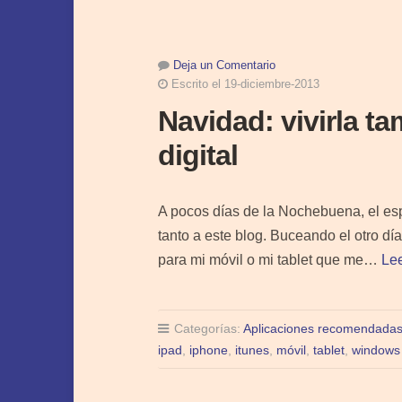
Deja un Comentario
Escrito el 19-diciembre-2013
Navidad: vivirla t
digital
A pocos días de la Nochebuena, el esp
tanto a este blog. Buceando el otro dí
para mi móvil o mi tablet que me…
Le
Categorías:
Aplicaciones recomendada
ipad
,
iphone
,
itunes
,
móvil
,
tablet
,
windows