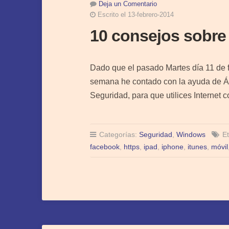
Deja un Comentario
Escrito el 13-febrero-2014
10 consejos sobre
Dado que el pasado Martes día 11 de fe
semana he contado con la ayuda de Ál
Seguridad, para que utilices Interne
Categorías:
Seguridad
,
Windows
Et
facebook
,
https
,
ipad
,
iphone
,
itunes
,
móvil