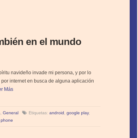
ambién en el mundo
íritu navideño invade mi persona, y por lo
a por internet en busca de alguna aplicación
er Más
s
,
General
Etiquetas:
android
,
google play
,
 phone