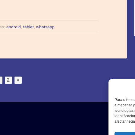
tas:
android
,
tablet
,
whatsapp
1
2
»
Para ofrecer
almacenar y/
tecnologías
identificaci
afectar nega