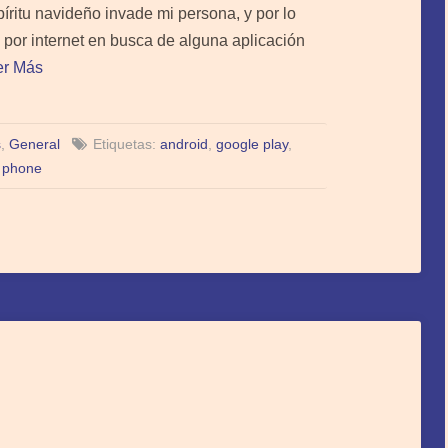
íritu navideño invade mi persona, y por lo
a por internet en busca de alguna aplicación
er Más
s
,
General
Etiquetas:
android
,
google play
,
 phone