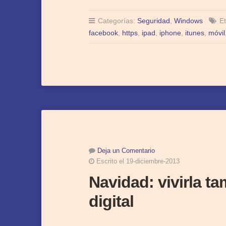
Categorías:
Seguridad
,
Windows
Et
facebook
,
https
,
ipad
,
iphone
,
itunes
,
móvil
Deja un Comentario
Escrito el 19-diciembre-2013
Navidad: vivirla t
digital