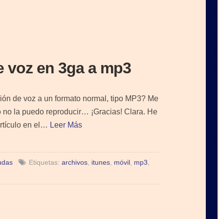
e voz en 3ga a mp3
ión de voz a un formato normal, tipo MP3? Me
 no la puedo reproducir… ¡Gracias! Clara. He
artículo en el…
Leer Más
udas
Etiquetas:
archivos
,
itunes
,
móvil
,
mp3
,