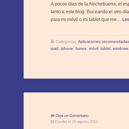
A pocos días de la Nochebuena, el esp
tanto a este blog. Buceando el otro dí
para mi móvil o mi tablet que me…
Le
Categorías:
Aplicaciones recomendada
ipad
,
iphone
,
itunes
,
móvil
,
tablet
,
windows
Deja un Comentario
Escrito el 29-agosto-2013