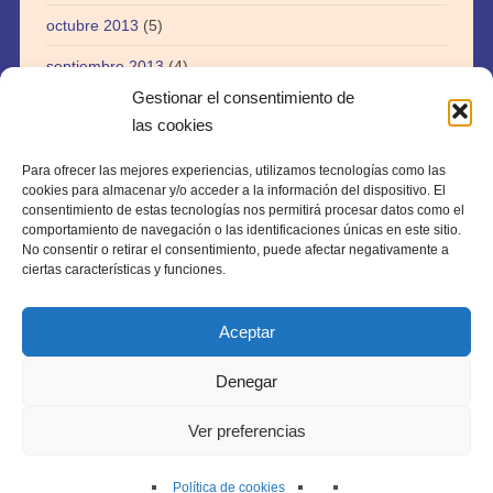
octubre 2013
(5)
septiembre 2013
(4)
Gestionar el consentimiento de
agosto 2013
(5)
las cookies
julio 2013
(3)
Para ofrecer las mejores experiencias, utilizamos tecnologías como las
abril 2013
(1)
cookies para almacenar y/o acceder a la información del dispositivo. El
consentimiento de estas tecnologías nos permitirá procesar datos como el
agosto 2012
(1)
comportamiento de navegación o las identificaciones únicas en este sitio.
No consentir o retirar el consentimiento, puede afectar negativamente a
julio 2012
(1)
ciertas características y funciones.
Aceptar
Denegar
Copyright © 2026 · webtiki.es
Ver preferencias
Política de cookies