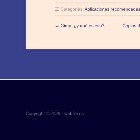
Categorías:
Aplicaciones recomendada
←
Gimp: ¿y qué es eso?
Copias d
Copyright © 2026 · webtiki.es