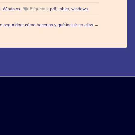
s
,
Windows
Etiquetas:
pdf
,
tablet
,
windows
e seguridad: cómo hacerlas y qué incluir en ellas
→