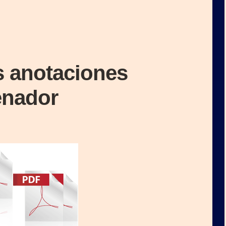
s anotaciones
enador