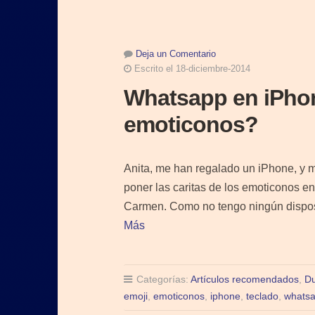
Deja un Comentario
Escrito el 18-diciembre-2014
Whatsapp en iPho
emoticonos?
Anita, me han regalado un iPhone, y 
poner las caritas de los emoticonos 
Carmen. Como no tengo ningún disposi
Más
Categorías:
Artículos recomendados
,
D
emoji
,
emoticonos
,
iphone
,
teclado
,
whats