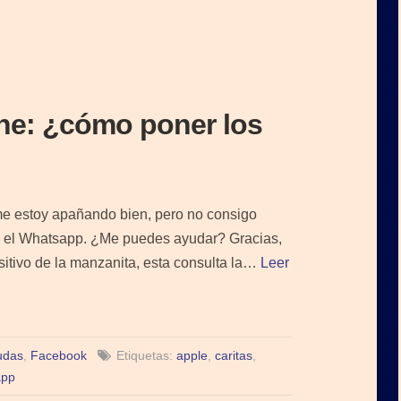
ne: ¿cómo poner los
me estoy apañando bien, pero no consigo
en el Whatsapp. ¿Me puedes ayudar? Gracias,
tivo de la manzanita, esta consulta la…
Leer
udas
,
Facebook
Etiquetas:
apple
,
caritas
,
app