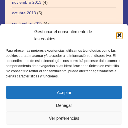
noviembre 2013
(4)
octubre 2013
(5)
septiembre 2013
(4)
Gestionar el consentimiento de
agosto 2013
(5)
las cookies
julio 2013
(3)
Para ofrecer las mejores experiencias, utilizamos tecnologías como las
abril 2013
(1)
cookies para almacenar y/o acceder a la información del dispositivo. El
consentimiento de estas tecnologías nos permitirá procesar datos como el
agosto 2012
(1)
comportamiento de navegación o las identificaciones únicas en este sitio.
No consentir o retirar el consentimiento, puede afectar negativamente a
julio 2012
(1)
ciertas características y funciones.
Aceptar
Denegar
Copyright © 2026 · webtiki.es
Ver preferencias