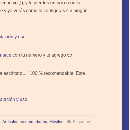
echo yo ;)), y te pierdes un poco con la
ce y ya verás como lo configuras sin ningún
talación y uso
ensaje
con tu número y te agrego 🙂
ara escritorio… ¡100 % recomendable! Este
stalación y uso
s
,
Artículos recomendados
,
Móviles
Etiquetas: