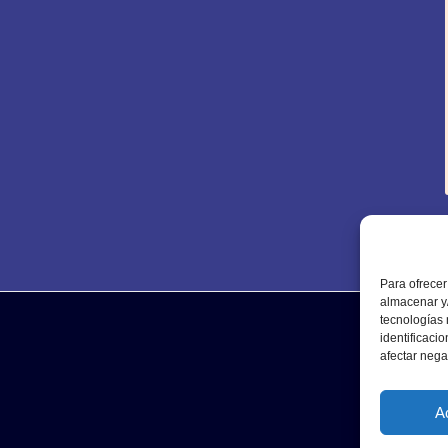
Para ofrecer
almacenar y/
tecnologías
identificaci
afectar nega
A