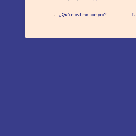
←
¿Qué móvil me compro?
F