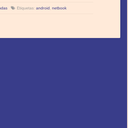
udas
Etiquetas:
android
,
netbook