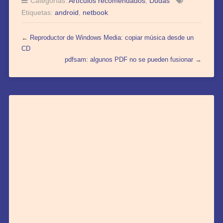
Categorías:
Artículos recomendados
,
Dudas
Etiquetas:
android
,
netbook
←
Reproductor de Windows Media: copiar música desde un
CD
pdfsam: algunos PDF no se pueden fusionar
→