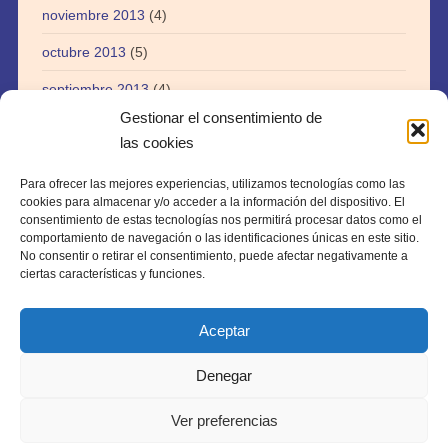
noviembre 2013
(4)
octubre 2013
(5)
septiembre 2013
(4)
Gestionar el consentimiento de
agosto 2013
(5)
las cookies
julio 2013
(3)
Para ofrecer las mejores experiencias, utilizamos tecnologías como las
abril 2013
(1)
cookies para almacenar y/o acceder a la información del dispositivo. El
consentimiento de estas tecnologías nos permitirá procesar datos como el
agosto 2012
(1)
comportamiento de navegación o las identificaciones únicas en este sitio.
No consentir o retirar el consentimiento, puede afectar negativamente a
julio 2012
(1)
ciertas características y funciones.
Aceptar
Denegar
Copyright © 2026 · webtiki.es
Ver preferencias