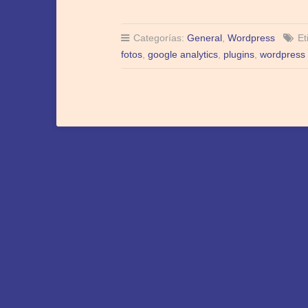
Categorías:
General
,
Wordpress
Et
fotos
,
google analytics
,
plugins
,
wordpress