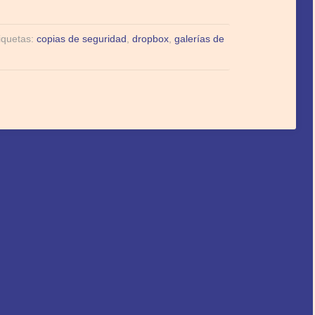
iquetas:
copias de seguridad
,
dropbox
,
galerías de