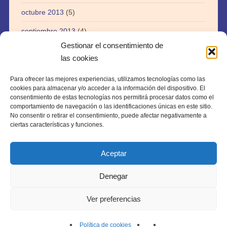
octubre 2013
(5)
septiembre 2013
(4)
Gestionar el consentimiento de
agosto 2013
(5)
las cookies
julio 2013
(3)
Para ofrecer las mejores experiencias, utilizamos tecnologías como las
abril 2013
(1)
cookies para almacenar y/o acceder a la información del dispositivo. El
consentimiento de estas tecnologías nos permitirá procesar datos como el
agosto 2012
(1)
comportamiento de navegación o las identificaciones únicas en este sitio.
No consentir o retirar el consentimiento, puede afectar negativamente a
julio 2012
(1)
ciertas características y funciones.
Aceptar
Denegar
Copyright © 2026 · webtiki.es
Ver preferencias
Política de cookies